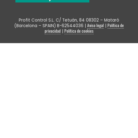
Profit Control S.L. C/ Tetuán, 84 08302 – Mataró
Aviso legal
Política de
(Barcelona – SPAIN) B-62544036
|
|
privacidad
Política de cookies
|