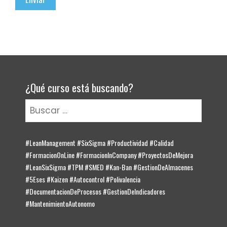
¿Qué curso está buscando?
Buscar:
#LeanManagement #SixSigma #Productividad #Calidad
#FormacionOnLine #FormacionInCompany #ProyectosDeMejora
#LeanSixSigma #TPM #SMED #Kan-Ban #GestionDeAlmacenes
#5Eses #Kaizen #Autocontrol #Polivalencia
#DocumentacionDeProcesos #GestionDeIndicadores
#MantenimientoAutonomo