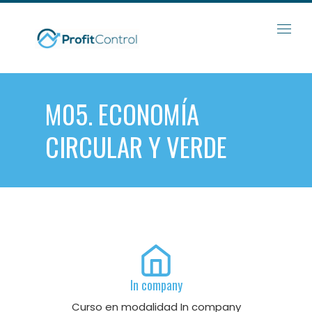
Skip
to
content
M05. ECONOMÍA
CIRCULAR Y VERDE
In company
Curso en modalidad In company