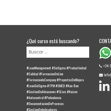
¿Qué curso está buscando?
CONT
Buscar:
+34 
#LeanManagement #SixSigma #Productividad
#Calidad #FormacionOnLine
info
#FormacionInCompany #ProyectosDeMejora
#LeanSixSigma #TPM #SMED #Kan-Ban
E
#GestionDeAlmacenes #5Eses #Kaizen
#Autocontrol #Polivalencia
#DocumentacionDeProcesos
#GestionDeIndicadores