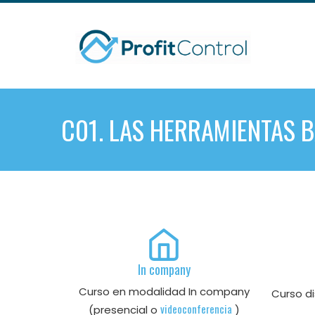
Skip
to
content
C01. LAS HERRAMIENTAS B
In company
Curso en modalidad In company
Curso di
videoconferencia
(presencial o
)