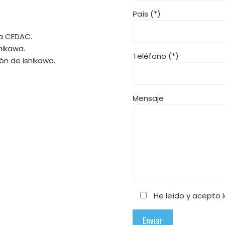
País (*)
ma CEDAC.
hikawa.
Teléfono (*)
ión de Ishikawa.
Mensaje
He leído y acepto 