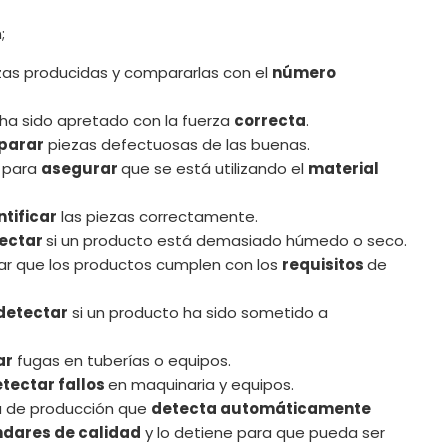
;
ezas producidas y compararlas con el
número
o ha sido apretado con la fuerza
correcta
.
parar
piezas defectuosas de las buenas.
s para
asegurar
que se está utilizando el
material
ntificar
las piezas correctamente.
ectar
si un producto está demasiado húmedo o seco.
r que los productos cumplen con los
requisitos
de
detectar
si un producto ha sido sometido a
ar
fugas en tuberías o equipos.
tectar fallos
en maquinaria y equipos.
ea de producción que
detecta automáticamente
ndares de calidad
y lo detiene para que pueda ser