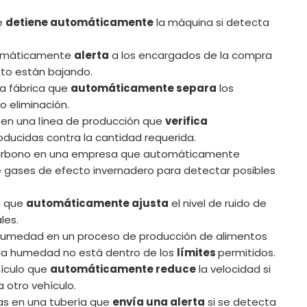
e
detiene automáticamente
la máquina si detecta
utomáticamente
alerta
a los encargados de la compra
cto están bajando.
na fábrica que
automáticamente separa
los
o eliminación.
en una línea de producción que
verifica
oducidas contra la cantidad requerida.
 carbono en una empresa que automáticamente
 gases de efecto invernadero para detectar posibles
a que
automáticamente ajusta
el nivel de ruido de
les.
humedad en un proceso de producción de alimentos
la humedad no está dentro de los
límites
permitidos.
hículo que
automáticamente reduce
la velocidad si
otro vehículo.
as en una tubería que
envía una alerta
si se detecta