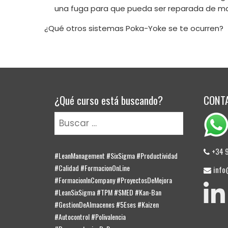
una fuga para que pueda ser reparada de m
¿Qué otros sistemas Poka-Yoke se te ocurren?
¿Qué curso está buscando?
CONT
Buscar:
+34 
#LeanManagement #SixSigma #Productividad
#Calidad #FormacionOnLine
info
#FormacionInCompany #ProyectosDeMejora
#LeanSixSigma #TPM #SMED #Kan-Ban
E
#GestionDeAlmacenes #5Eses #Kaizen
#Autocontrol #Polivalencia