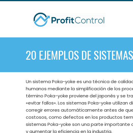
Skip
to
content
20 EJEMPLOS DE SISTEMA
Un sistema Poka-yoke es una técnica de calidad u
humanos mediante la simplificación de los proceso
término Poka-yoke proviene del japonés y se tr
«evitar fallos». Los sistemas Poka-yoke utilizan
corregir errores automáticamente antes de que o
costosos, como defectos en los productos term
sistemas Poka-yoke son una parte importante de 
y aumentar la eficiencia en la industria.