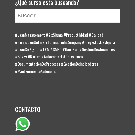
¿Qué curso está buscando?
Buscar:
#LeanManagement #SixSigma #Productividad #Calidad
#FormacionOnLine #FormacionInCompany #ProyectosDeMejora
#LeanSixSigma #TPM #SMED #Kan-Ban #GestionDeAlmacenes
#5Eses #Kaizen #Autocontrol #Polivalencia
#DocumentacionDeProcesos #GestionDeIndicadores
#MantenimientoAutonomo
CONTACTO