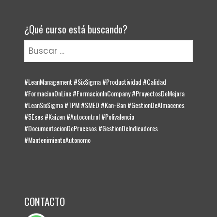
¿Qué curso está buscando?
Buscar:
#LeanManagement #SixSigma #Productividad #Calidad
#FormacionOnLine #FormacionInCompany #ProyectosDeMejora
#LeanSixSigma #TPM #SMED #Kan-Ban #GestionDeAlmacenes
#5Eses #Kaizen #Autocontrol #Polivalencia
#DocumentacionDeProcesos #GestionDeIndicadores
#MantenimientoAutonomo
CONTACTO