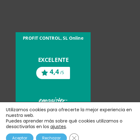
Utilizamos cookies para ofrecerte la mejor experiencia en
nuestra web.
Puedes aprender más sobre qué cookies utilizamos o
Profit Control S.L. C/ Tetuán, 84 08302 – Mataró
desactivarlas en los
ajustes
.
Aviso legal
Política de
(Barcelona – SPAIN) B-62544036
|
|
privacidad
Política de cookies
|
Cerrar el banner de cookies 
Aceptar
Rechazar