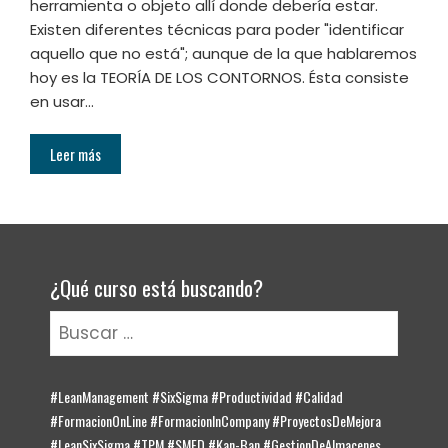
herramienta o objeto allí donde debería estar.
Existen diferentes técnicas para poder "identificar
aquello que no está"; aunque de la que hablaremos
hoy es la TEORÍA DE LOS CONTORNOS. Ésta consiste
en usar…
Leer más
¿Qué curso está buscando?
Buscar:
#LeanManagement #SixSigma #Productividad #Calidad
#FormacionOnLine #FormacionInCompany #ProyectosDeMejora
#LeanSixSigma #TPM #SMED #Kan-Ban #GestionDeAlmacenes