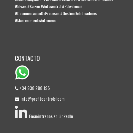
#5Eses #Kaizen #Autocontrol #Polivalencia
#DocumentacionDeProcesos #GestionDeIndicadores
#MantenimientoAutonomo
CONTACTO
+34 938 288 196
info@profitcontrolsl.com
Encuéntrenos en LinkedIn