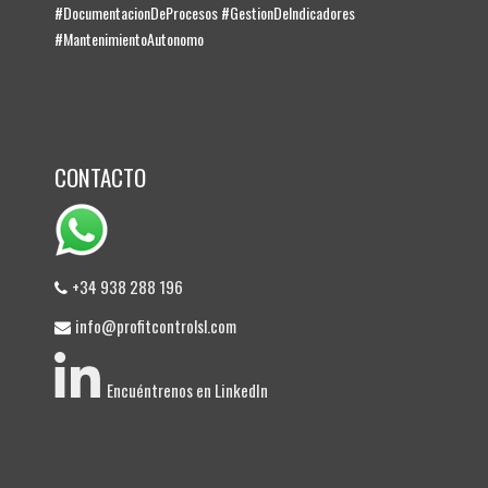
#DocumentacionDeProcesos #GestionDeIndicadores
#MantenimientoAutonomo
CONTACTO
+34 938 288 196
info@profitcontrolsl.com
Encuéntrenos en LinkedIn