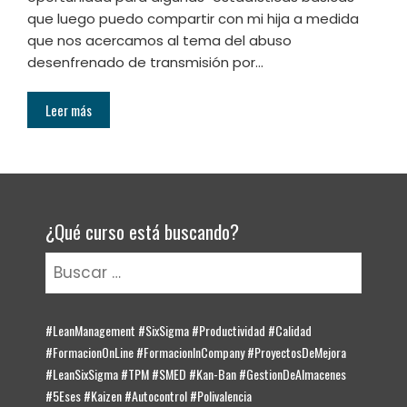
que luego puedo compartir con mi hija a medida
que nos acercamos al tema del abuso
desenfrenado de transmisión por…
Leer más
¿Qué curso está buscando?
Buscar:
#LeanManagement #SixSigma #Productividad #Calidad
#FormacionOnLine #FormacionInCompany #ProyectosDeMejora
#LeanSixSigma #TPM #SMED #Kan-Ban #GestionDeAlmacenes
#5Eses #Kaizen #Autocontrol #Polivalencia