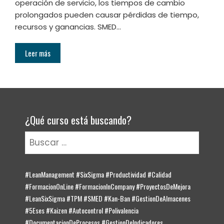
operación de servicio, los tiempos de cambio
prolongados pueden causar pérdidas de tiempo,
recursos y ganancias. SMED…
Leer más
¿Qué curso está buscando?
Buscar:
#LeanManagement #SixSigma #Productividad #Calidad
#FormacionOnLine #FormacionInCompany #ProyectosDeMejora
#LeanSixSigma #TPM #SMED #Kan-Ban #GestionDeAlmacenes
#5Eses #Kaizen #Autocontrol #Polivalencia
#DocumentacionDeProcesos #GestionDeIndicadores