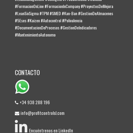
#FormacionOnLine #FormacionInCompany #ProyectosDeMejora
#LeanSixSigma #TPM #SMED #Kan-Ban #GestionDeAlmacenes
#5Eses #Kaizen #Autocontrol #Polivalencia
#DocumentacionDeProcesos #GestionDeIndicadores
#MantenimientoAutonomo
CONTACTO
+34 938 288 196
info@profitcontrolsl.com
Encuéntrenos en LinkedIn