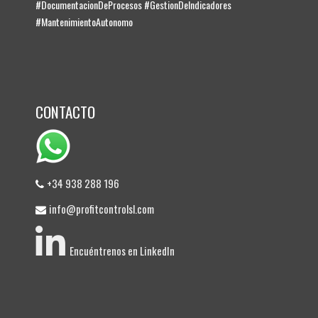
#DocumentacionDeProcesos #GestionDeIndicadores
#MantenimientoAutonomo
CONTACTO
+34 938 288 196
info@profitcontrolsl.com
Encuéntrenos en LinkedIn