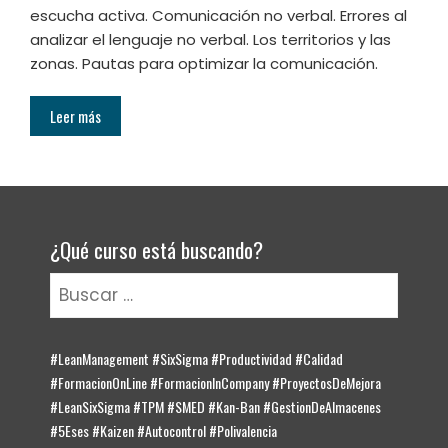
escucha activa. Comunicación no verbal. Errores al
analizar el lenguaje no verbal. Los territorios y las
zonas. Pautas para optimizar la comunicación.
Leer más
¿Qué curso está buscando?
Buscar:
#LeanManagement #SixSigma #Productividad #Calidad
#FormacionOnLine #FormacionInCompany #ProyectosDeMejora
#LeanSixSigma #TPM #SMED #Kan-Ban #GestionDeAlmacenes
#5Eses #Kaizen #Autocontrol #Polivalencia